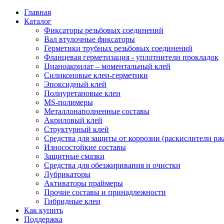
Главная
Каталог
Фиксаторы резьбовых соединений
Вал втулочные фиксаторы
Герметики трубных резьбовых соединений
Фланцевая герметизация - уплотнители прокладок
Цианоакрилат – моментальный клей
Силиконовые клеи-герметики
Эпоксидный клей
Полиуретановые клеи
MS-полимеры
Металлонаполненные составы
Акриловый клей
Структурный клей
Средства для защиты от коррозии (раскислители р
Износостойкие составы
Защитные смазки
Средства для обезжиривания и очистки
Лубрикаторы
Активаторы праймеры
Прочие составы и принадлежности
Гибридные клеи
Как купить
Поддержка