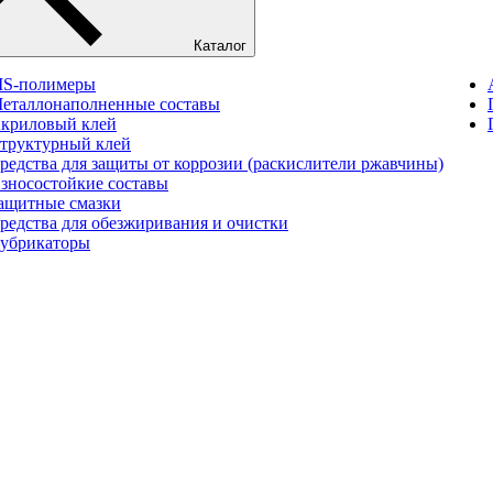
Каталог
S-полимеры
еталлонаполненные составы
криловый клей
труктурный клей
редства для защиты от коррозии (раскислители ржавчины)
зносостойкие составы
ащитные смазки
редства для обезжиривания и очистки
убрикаторы