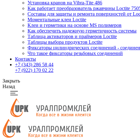
Установка кранов на Vibra-Тite 486
Как работает преобразователь ржавчины Loctite 750
Составы для защиты и ремонта поверхностей от Loct
Моментальные клеи Loctite
Клеи и герметики на основе MS полимеров
Как обеспечить надежную герметичность системы
Таблица активаторов и праймеров Loctite
Таблицы выбора продуктов Loctite
Фиксаторы цилиндрических соединений - соединени
Что такое фиксаторы резьбовых соединений
Контакты
+7 (343) 286 58 44
+7 (922) 170 02 22
Закрыть
Назад