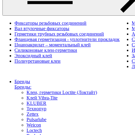
Фиксаторы резьбовых соединений
M
Вал втулочные фиксаторы
М
Герметики трубных резьбовых соединений
А
Фланцевая герметизация - уплотнители прокладок
С
Цианоакрилат – моментальный клей
С
Силиконовые клеи-герметики
И
Эпоксидный клей
З
Полиуретановые клеи
С
Л
Бренды
Бренды:
Клеи, герметики Loctite (Локтайт)
Клей Vibra-Tite
KLUBER
Технопур
Zettex
Pulsarlube
Weicon
Loctech