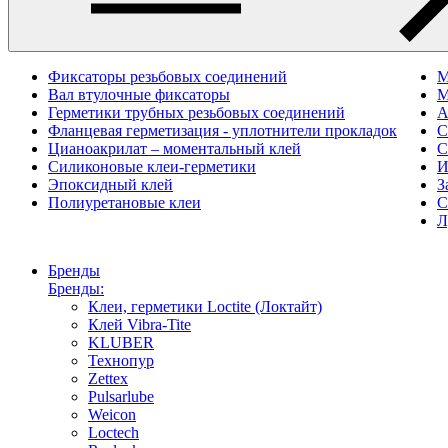
Фиксаторы резьбовых соединений
M
Вал втулочные фиксаторы
М
Герметики трубных резьбовых соединений
А
Фланцевая герметизация - уплотнители прокладок
С
Цианоакрилат – моментальный клей
С
Силиконовые клеи-герметики
И
Эпоксидный клей
З
Полиуретановые клеи
С
Л
Бренды
Бренды:
Клеи, герметики Loctite (Локтайт)
Клей Vibra-Tite
KLUBER
Технопур
Zettex
Pulsarlube
Weicon
Loctech