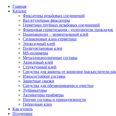
Главная
Каталог
Фиксаторы резьбовых соединений
Вал втулочные фиксаторы
Герметики трубных резьбовых соединений
Фланцевая герметизация - уплотнители прокладок
Цианоакрилат – моментальный клей
Силиконовые клеи-герметики
Эпоксидный клей
Полиуретановые клеи
MS-полимеры
Металлонаполненные составы
Акриловый клей
Структурный клей
Средства для защиты от коррозии (раскислители р
Износостойкие составы
Защитные смазки
Средства для обезжиривания и очистки
Лубрикаторы
Активаторы праймеры
Прочие составы и принадлежности
Гибридные клеи
Как купить
Поддержка