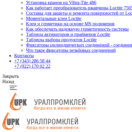
Установка кранов на Vibra-Тite 486
Как работает преобразователь ржавчины Loctite 750
Составы для защиты и ремонта поверхностей от Loct
Моментальные клеи Loctite
Клеи и герметики на основе MS полимеров
Как обеспечить надежную герметичность системы
Таблица активаторов и праймеров Loctite
Таблицы выбора продуктов Loctite
Фиксаторы цилиндрических соединений - соединени
Что такое фиксаторы резьбовых соединений
Контакты
+7 (343) 286 58 44
+7 (922) 170 02 22
Закрыть
Назад