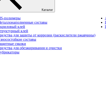
Каталог
S-полимеры
еталлонаполненные составы
криловый клей
труктурный клей
редства для защиты от коррозии (раскислители ржавчины)
зносостойкие составы
ащитные смазки
редства для обезжиривания и очистки
убрикаторы